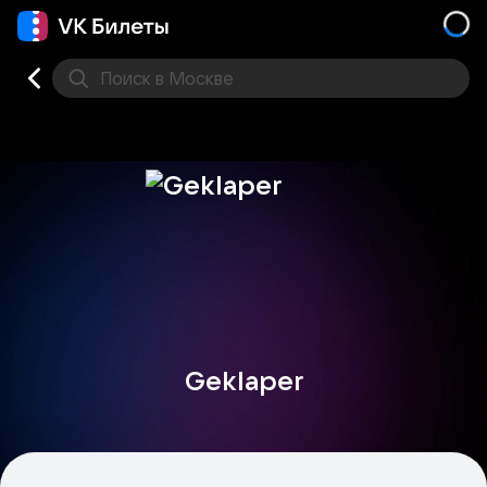
Поиск
в Москве
Места
Geklaper