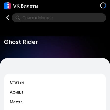
Поиск
в Москве
Места
Ghost Rider
Статьи
Афиша
Места