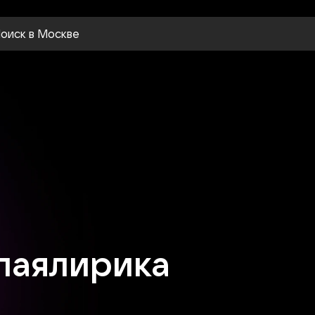
оиск
в Москве
лаялирика