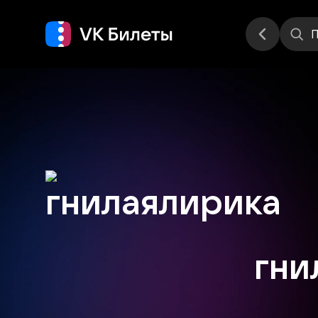
Места
П
гни