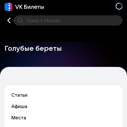
Поиск
в Москве
Места
Голубые береты
Статьи
Афиша
Места