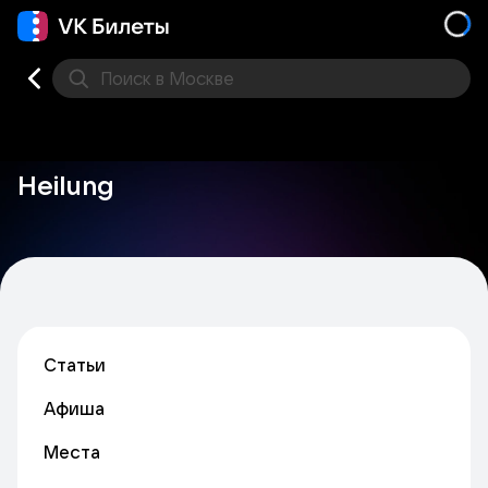
Поиск
в Москве
Места
Heilung
Статьи
Афиша
Места