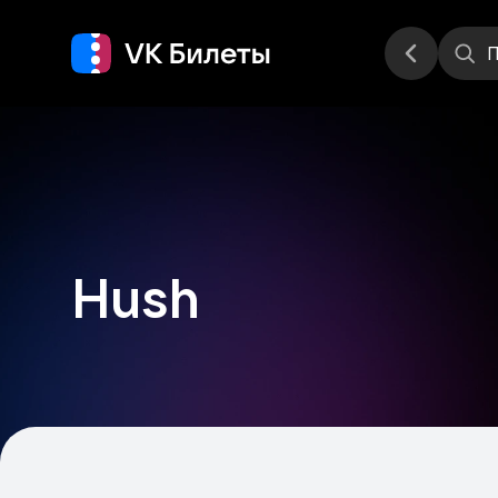
Места
П
Hush