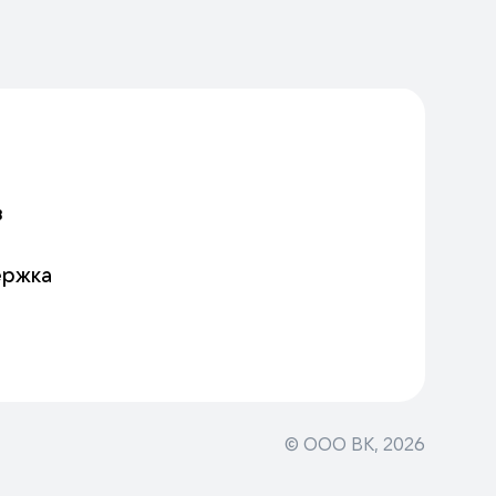
в
ержка
© ООО ВК,
2026