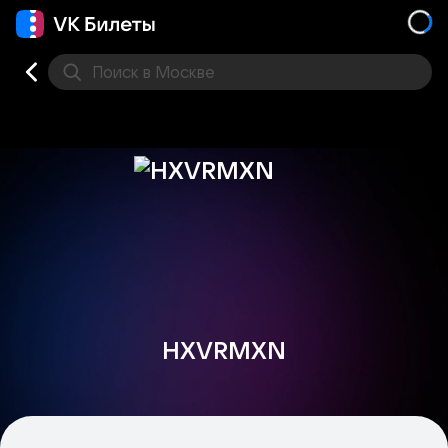
Поиск
в Москве
Места
HXVRMXN