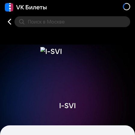
Поиск
в Москве
Места
I-SVI