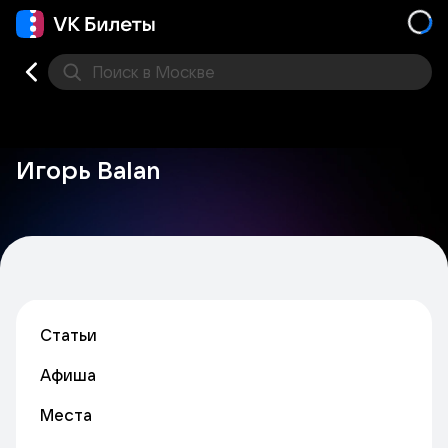
Поиск
в Москве
Места
Игорь Balan
Статьи
Афиша
Места