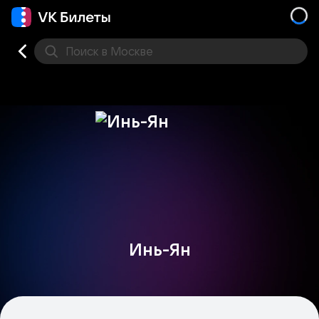
Поиск
в Москве
Места
Инь-Ян