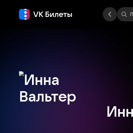
Места
П
Инн