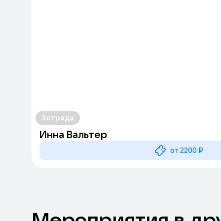
Эстрада
Инна Вальтер
от 2200 ₽
Мероприятия
в
др