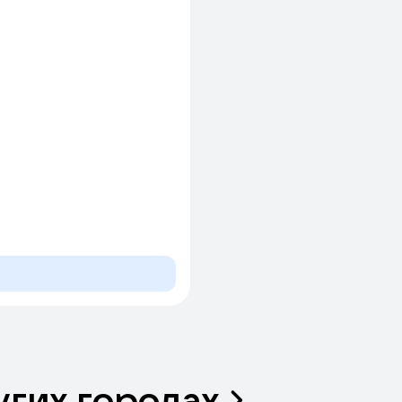
угих
городах