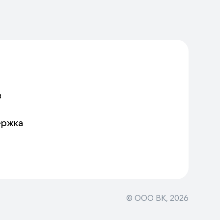
в
ержка
© ООО ВК,
2026