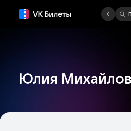
Места
П
Юлия Михайло