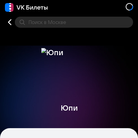
Поиск
в Москве
Места
Юпи