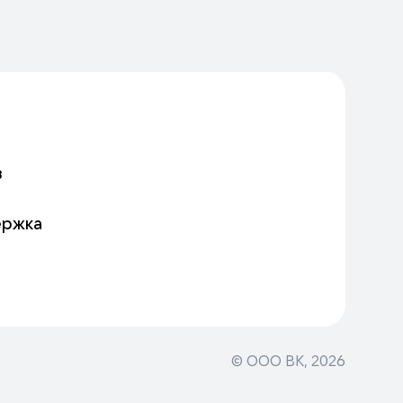
в
ержка
© ООО ВК,
2026