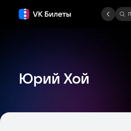
Места
П
Юрий Хой