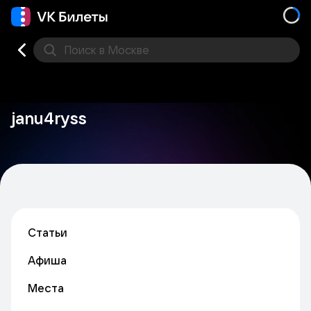
Поиск
в Москве
Места
janu4ryss
Статьи
Афиша
Места