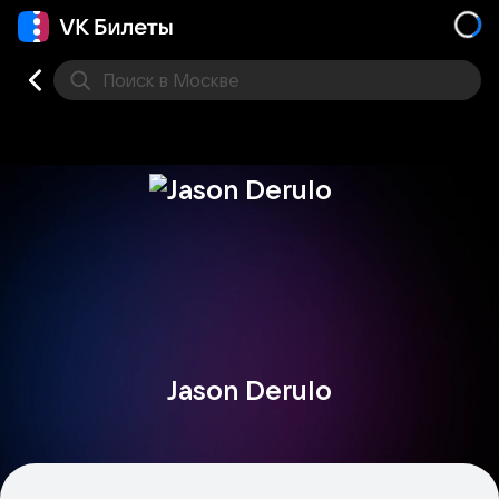
Поиск
в Москве
Места
Jason Derulo