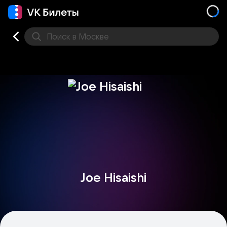
Поиск
в Москве
Места
Joe Hisaishi