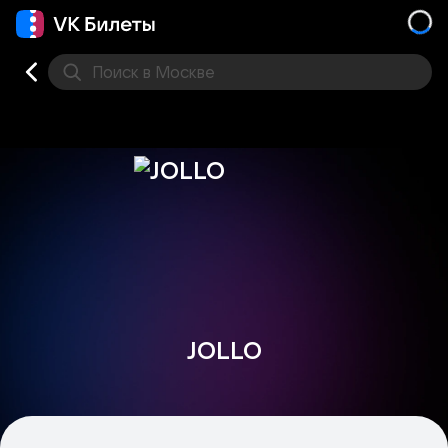
Поиск
в Москве
Места
JOLLO