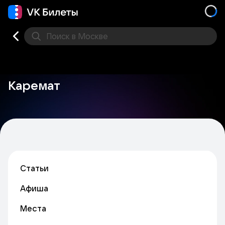
Поиск
в Москве
Места
Каремат
Статьи
Афиша
Места