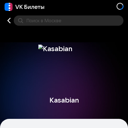
Поиск
в Москве
Места
Kasabian