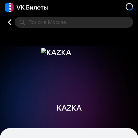
Поиск
в Москве
Места
KAZKA