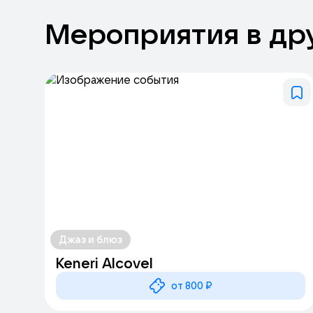
Мероприятия
в
др
Джаз и блюз
Keneri Alcovel
от 800 ₽