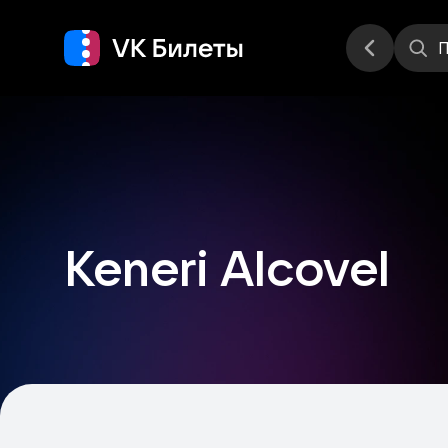
Места
П
Keneri Alcovel