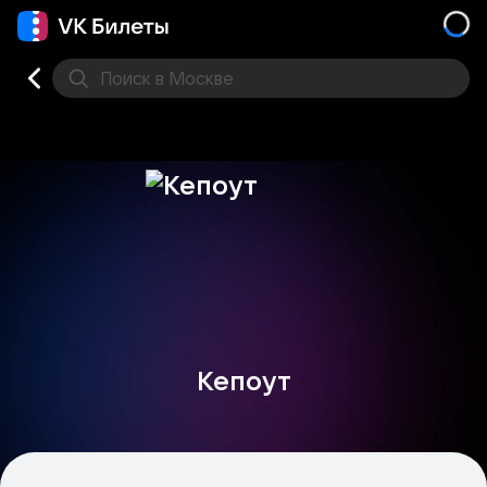
Поиск
в Москве
Места
Кепоут