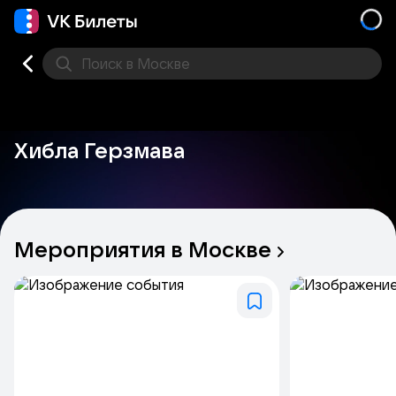
Поиск
в Москве
Места
Хибла Герзмава
Мероприятия
в
Москве