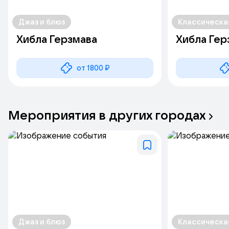
Джаз и блюз
Классическа
Хибла Герзмава
Хибла Гер
от 1800 ₽
Мероприятия
в
других
городах
Джаз и блюз
Классическа