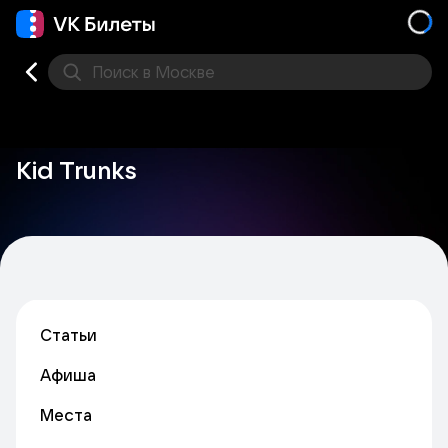
Поиск
в Москве
Места
Kid Trunks
Статьи
Афиша
Места