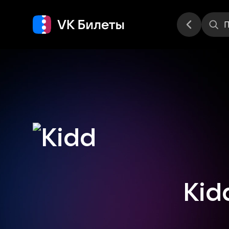
Места
П
Kid