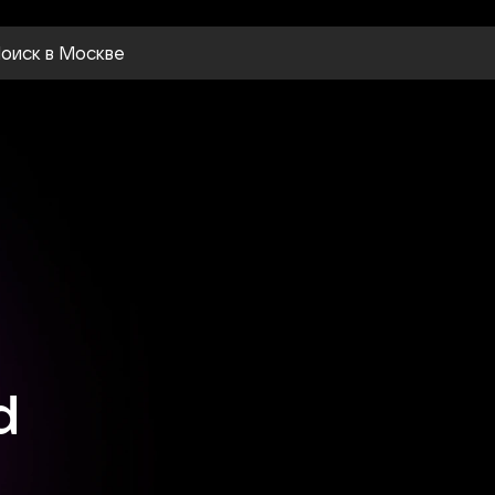
оиск
в Москве
d