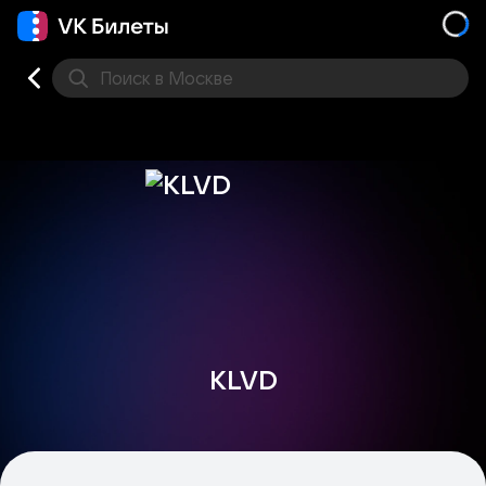
Поиск
в Москве
Места
KLVD