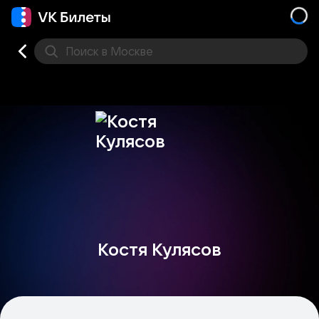
Поиск
в Москве
Места
Костя Кулясов