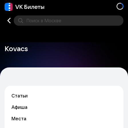
Поиск
в Москве
Места
Kovacs
Статьи
Афиша
Места