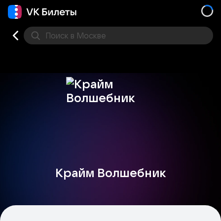
Поиск
в Москве
Места
Крайм Волшебник