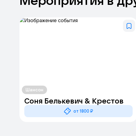
Мероприятия
в
др
Шансон
Соня Белькевич & Крестов
от 1800 ₽