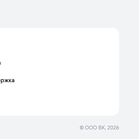
в
ержка
© ООО ВК,
2026