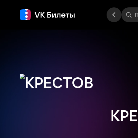
Места
П
КР