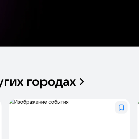
угих
городах