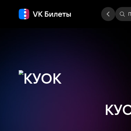
Места
П
КУ