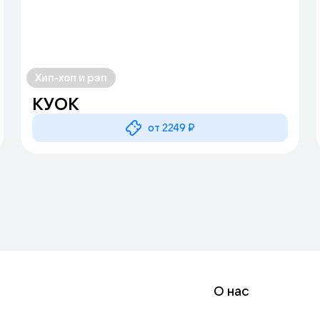
Хип-хоп и рэп
КУОК
от 2249 ₽
О нас