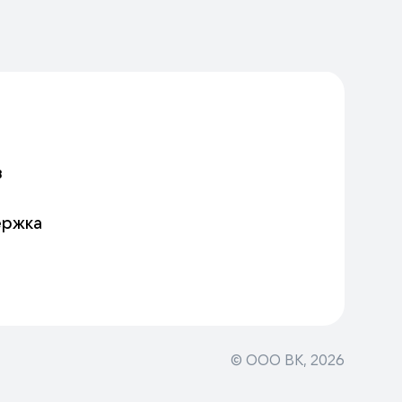
в
ержка
© ООО ВК,
2026