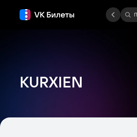
Места
П
KURXIEN