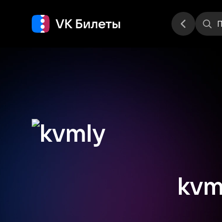
Места
П
kvm