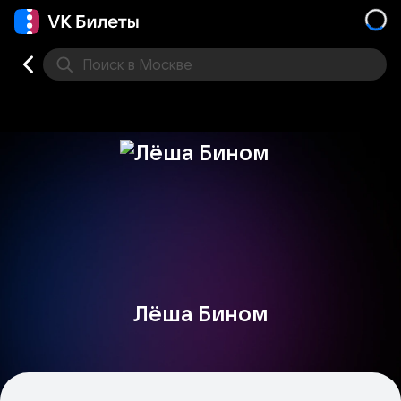
Поиск
в Москве
Места
Лёша Бином