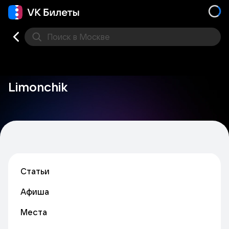
Поиск
в Москве
Места
Limonchik
Статьи
Афиша
Места