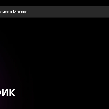
оиск
в Москве
рик