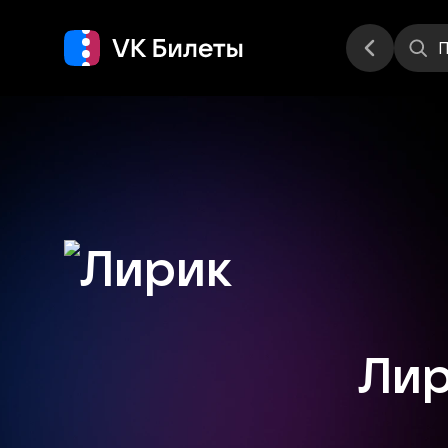
Места
П
Ли