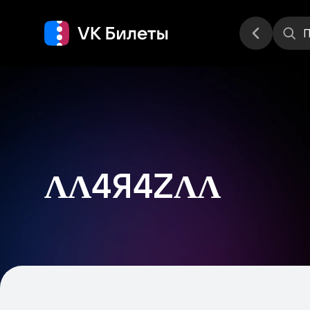
Места
П
ΛΛ4Я4ZΛΛ