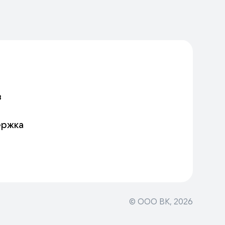
в
ержка
© ООО ВК,
2026