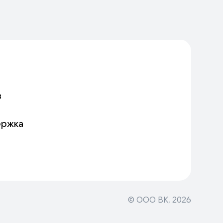
в
ержка
© ООО ВК,
2026