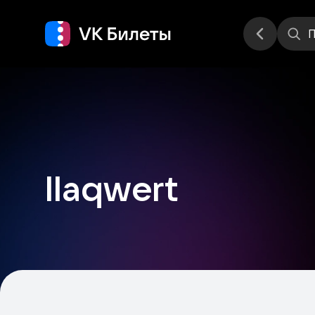
Места
П
llaqwert