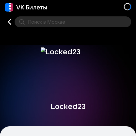
Поиск
в Москве
Места
Locked23