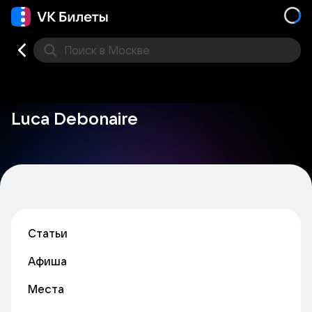
Поиск
в Москве
Места
Luca Debonaire
Статьи
Афиша
Места