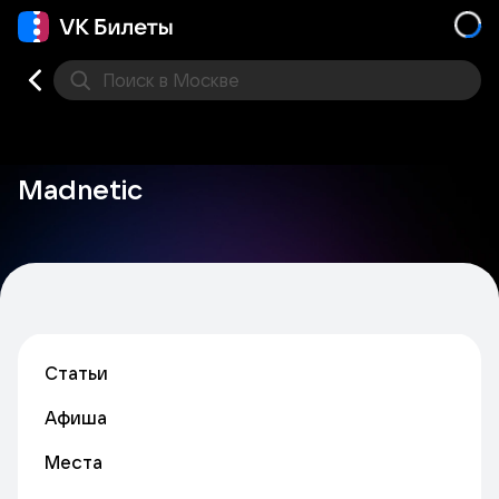
Поиск
в Москве
Места
Madnetic
Статьи
Афиша
Места