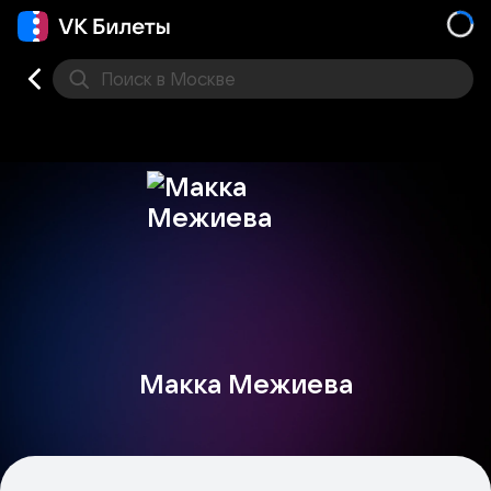
Поиск
в Москве
Места
Макка Межиева