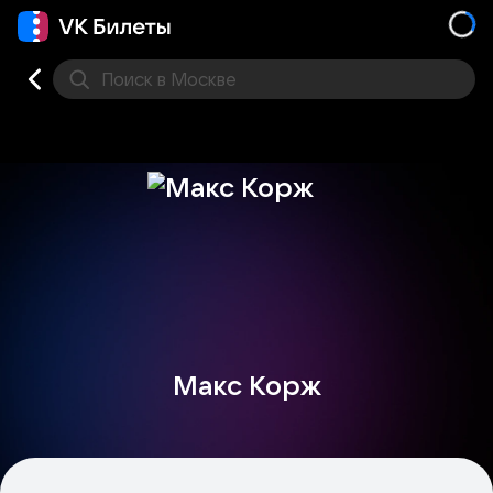
Поиск
в Москве
Места
Макс Корж