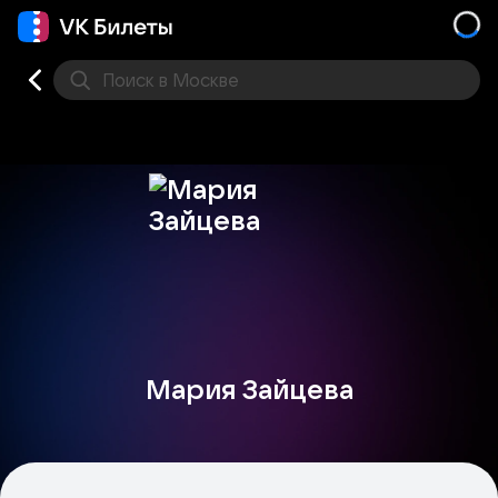
Поиск
в Москве
Места
Мария Зайцева