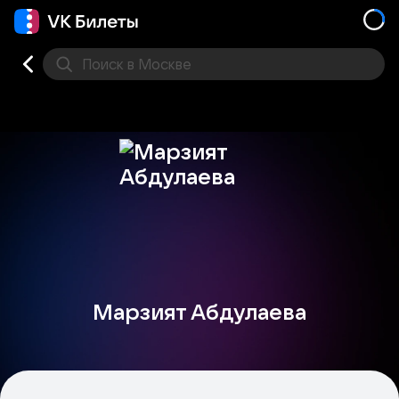
Поиск
в Москве
Места
Марзият Абдулаева