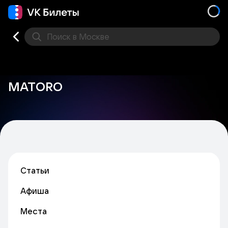
Поиск
в Москве
Места
MATORO
Статьи
Афиша
Места