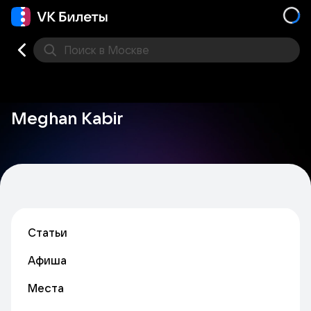
Поиск
в Москве
Места
Meghan Kabir
Статьи
Афиша
Места