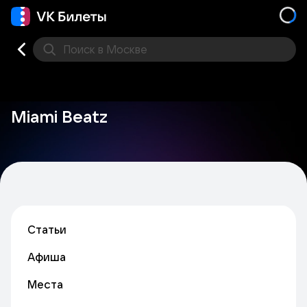
Поиск
в Москве
Места
Miami Beatz
Статьи
Афиша
Места