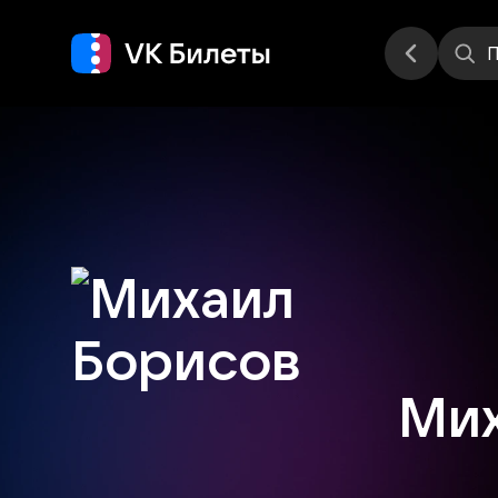
Места
П
Мих